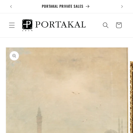
İçeriğe
Vİ
PORTAKAL PRIVATE SALES
atla
Sepet
Ürün
bilgisine
atla