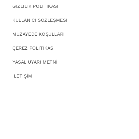
GİZLİLİK POLİTİKASI
KULLANICI SÖZLEŞMESİ
MÜZAYEDE KOŞULLARI
ÇEREZ POLİTİKASI
YASAL UYARI METNİ
İLETİŞİM
Facebook
Instagram
Ödeme
© 2026,
Portakal Sanat ve Kültür Evi
Shopify tarafından desteklenmektedir
yöntemleri